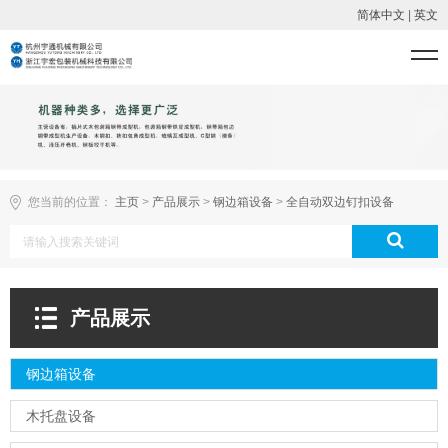
简体中文
|
英文
您当前的位置：
主页
>
产品展示
>
钢边箱设备
>
全自动双边钉扣设备
产品展示
钢边箱设备
木托盘设备